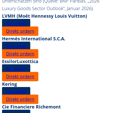
unterschätzen sind (Quelle: BNP Paribas, „2026
Luxury Goods Sector Outlook“, Januar 2026).
LVMH (Moët Hennessy Louis Vuitton)
Factsheet
Direkt ordern
Hermès International S.C.A.
Factsheet
Direkt ordern
EssilorLuxottica
Factsheet
Direkt ordern
Kering
Factsheet
Direkt ordern
Cie Financiere Richemont