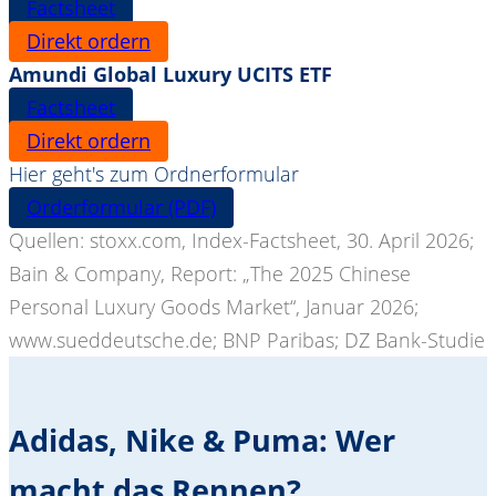
Factsheet
Direkt ordern
Amundi Global Luxury UCITS ETF
Factsheet
Direkt ordern
Hier geht's zum Ordnerformular
Orderformular (PDF)
Quellen: stoxx.com, Index-Factsheet, 30. April 2026;
Bain & Company, Report: „The 2025 Chinese
Personal Luxury Goods Market“, Januar 2026;
www.sueddeutsche.de; BNP Paribas; DZ Bank-Studie
Adidas, Nike & Puma: Wer
macht das Rennen?